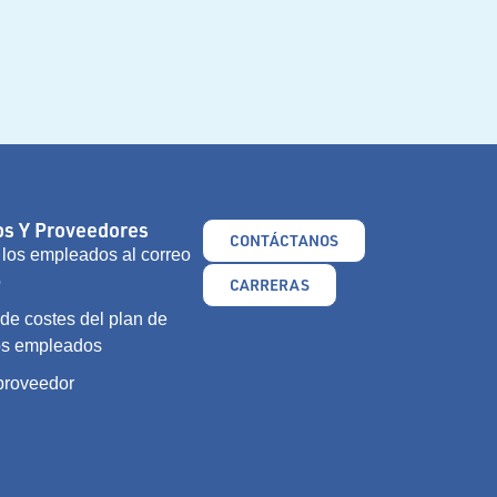
s Y Proveedores
CONTÁCTANOS
los empleados al correo
o
CARRERAS
e costes del plan de
os empleados
 proveedor