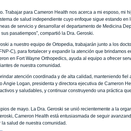
jo. Trabajar para Cameron Health nos acerca a mi esposo, mi hij
sistema de salud independiente cuyo enfoque sigue estando en 
neas de servicio y desarrollar el departamento de Medicina Dep
 sus pasatiempos”, compartió la Dra. Geroski.
oski a nuestro equipo de Ortopedia, trabajarán junto a los doct
FNP-C), para fortalecer y expandir la atención que brindamos 
eron en Fort Wayne Orthopedics, ayuda al equipo a ofrecer serv
iantes de nuestra comunidad.
brindar atención coordinada y de alta calidad, manteniendo fiel
ijo Angie Logan, presidenta y directora ejecutiva de Cameron H
 activos y saludables, y continuar construyendo una práctica qu
ipios de mayo. La Dra. Geroski se unió recientemente a la org
 Geroski, Cameron Health está entusiasmada de seguir avanzand
r la salud de nuestra comunidad.