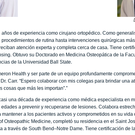
 años de experiencia como cirujano ortopédico. Como generalista
 procedimientos de rutina hasta intervenciones quirúrgicas m
eciban atención experta y completa cerca de casa. Tiene certific
sing. Obtuvo su Doctorado en Medicina Osteopática de la Facu
cias de la Universidad Ball State.
meron Health y ser parte de un equipo profundamente compromet
 Dr. Carr. “Espero colaborar con mis colegas para brindar una a
as cosas que más les importan”.”
asi una década de experiencia como médica especialista en me
s edades a prevenir y recuperarse de lesiones. Colabora estre
 mantener a los pacientes activos y comprometidos en su vida di
of Osteopathic Medicine, completó su residencia en el Saint Jo
a a través de South Bend–Notre Dame. Tiene certificación de la