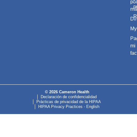
po
p
má
R
Dir
My
Pa
mi
fac
© 2026 Cameron Health
Declaración de confidencialidad
Prácticas de privacidad de la HIPAA
HIPAA Privacy Practices - English