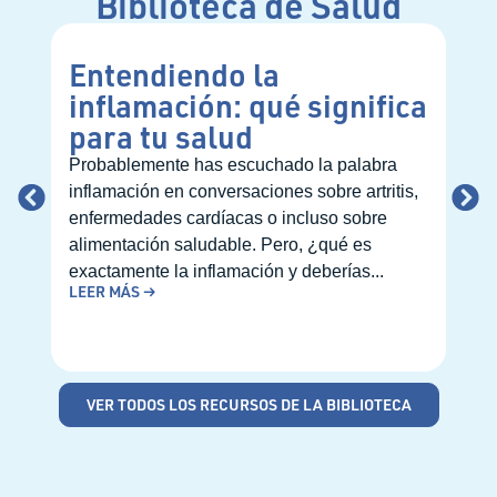
Biblioteca de Salud
Entendiendo la
Có
inflamación: qué significa
pr
para tu salud
nu
at
Probablemente has escuchado la palabra
inflamación en conversaciones sobre artritis,
Con
enfermedades cardíacas o incluso sobre
prim
alimentación saludable. Pero, ¿qué es
pued
exactamente la inflamación y deberías...
de p
LEER MÁS →
cita
LEE
VER TODOS LOS RECURSOS DE LA BIBLIOTECA