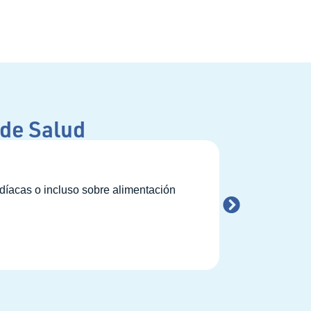
 de Salud
Cómo pre
díacas o incluso sobre alimentación
Conocer a un nu
puede hacer que 
LEER MÁS →