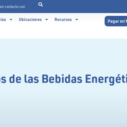
en contacto con
cios
Ubicaciones
Recursos
Pagar mi 
os de las Bebidas Energét