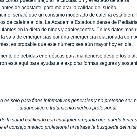
s cortas pueden mejorar la circulación y el estado de alerta
 antes de acostarte, para mejorar la calidad del sueño.
ine, señaló que un consumo moderado de cafeína está bien.
s de cafeína al día. La Academia Estadounidense de Pediatrí
ulantes en la dieta de niños y adolescentes. En los datos más 
 la sala de emergencias por una emergencia relacionada con b
ntes, es probable que este número sea aún mayor hoy en día.
mente de bebidas energéticas para mantenerse despiertos o ale
n está aquí para ayudarte a explorar formas seguras y sosteni
o es solo para fines informativos generales y no pretende ser, n
diagnóstico o tratamiento médico profesional.
 de la salud calificado con cualquier pregunta que pueda tene
e el consejo médico profesional ni retrase la búsqueda del mism