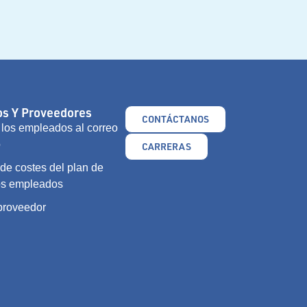
s Y Proveedores
CONTÁCTANOS
los empleados al correo
o
CARRERAS
e costes del plan de
os empleados
 proveedor