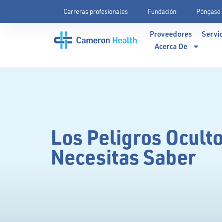
Carreras profesionales
Fundación
Póngase 
Proveedores
Servi
Acerca De
Los Peligros Ocult
Necesitas Saber