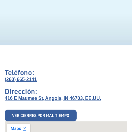
Teléfono:
(260) 665-2141
Dirección:
416 E Maumee St, Angola, IN 46703, EE.UU.
VER CIERRES POR MAL TIEMPO