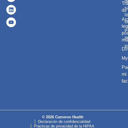
d
Tr
s
de 
l
Ar
e
leg
P
po
p
má
R
Dir
My
Pa
mi
fac
© 2026 Cameron Health
Declaración de confidencialidad
Prácticas de privacidad de la HIPAA