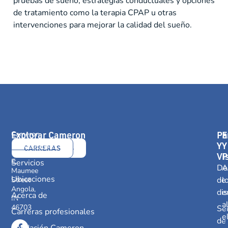
pruebas de sueño, estrategias conductuales y opciones
de tratamiento como la terapia CPAP u otras
intervenciones para mejorar la calidad del sueño.
Explorar Cameron
Pa
E
Cameron
Health
Y
Y
Proveedores
CONTÁCTANOS
CARRERAS
416
Vi
P
E.
Servicios
De
A
Maumee
Ubicaciones
de
l
Street
Angola,
dis
e
Acerca de
IN
a
46703
Ser
Carreras profesionales
e
de
Fundación Cameron