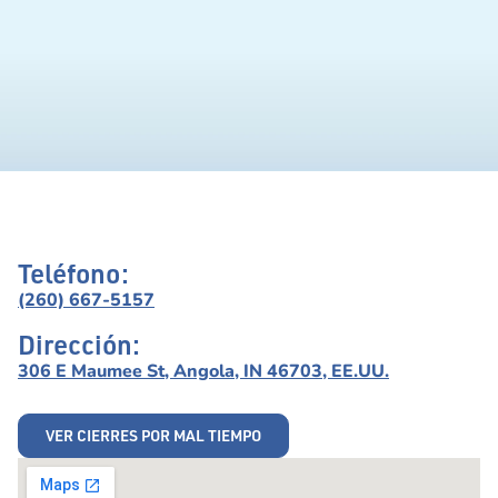
Teléfono:
(260) 667-5157
Dirección:
306 E Maumee St, Angola, IN 46703, EE.UU.
VER CIERRES POR MAL TIEMPO