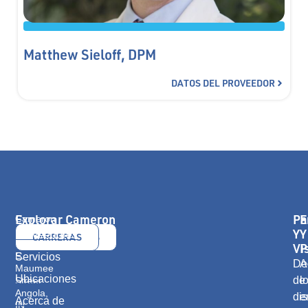
Matthew Sieloff, DPM
DATOS DEL PROVEEDOR
Explorar Cameron
Pa
E
Cameron
Health
Y
Y
Proveedores
CONTÁCTANOS
CARRERAS
416
Vi
P
E.
Servicios
De
A
Maumee
Ubicaciones
de
l
Street
Angola,
dis
e
Acerca de
IN