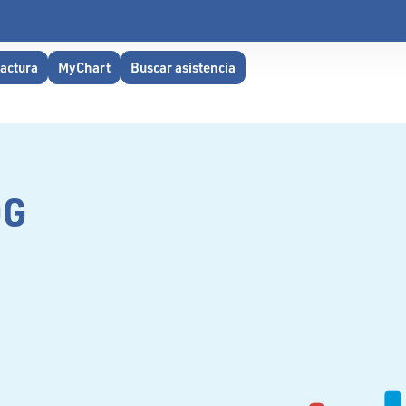
factura
MyChart
Buscar asistencia
OG