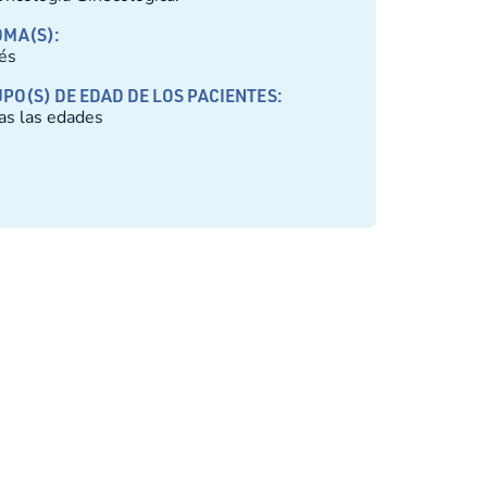
OMA(S):
lés
PO(S) DE EDAD DE LOS PACIENTES:
as las edades