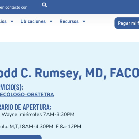
en contacto con
cios
Ubicaciones
Recursos
Pagar mi 
odd C. Rumsey, MD, FAC
VICIO(S):
NECÓLOGO-OBSTETRA
ARIO DE APERTURA:
t Wayne: miércoles 7AM-3:30PM
ola: M,T,J 8AM-4:30PM; F 8a-12PM