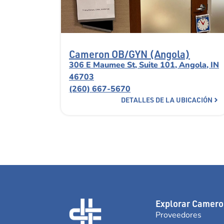
Cameron OB/GYN (Angola)
306 E Maumee St, Suite 101, Angola, IN
46703
(260) 667-5670
DETALLES DE LA UBICACIÓN
Explorar Camero
Proveedores