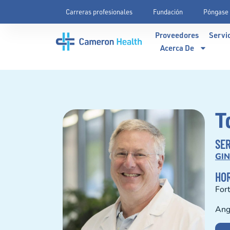
Carreras profesionales
Fundación
Póngase 
Proveedores
Servi
Acerca De
T
SER
GI
HOR
For
Ang