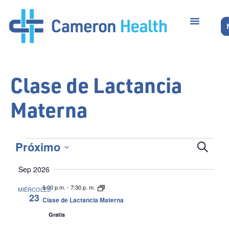
Clase de Lactancia
Materna
Bús
Próximo
Buscar
Seleccionar
y
fecha.
Sep 2026
nave
6:00 p.m.
-
7:30 p. m.
MIÉRCOLES
23
Clase de Lactancia Materna
de
Gratis
vist