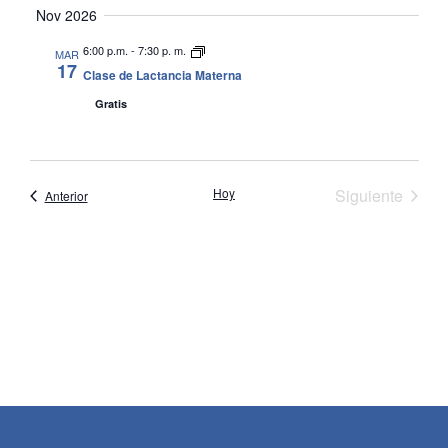
Nov 2026
de
6:00 p.m.
-
7:30 p. m.
MAR
Even
17
Clase de Lactancia Materna
Gratis
Event
Hoy
Siguiente
Eventos
Anterior