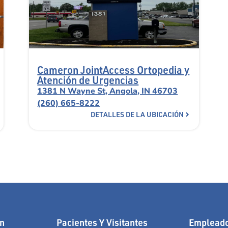
Cameron JointAccess Ortopedia y
Atención de Urgencias
1381 N Wayne St, Angola, IN 46703
(260) 665-8222
DETALLES DE LA UBICACIÓN
n
Pacientes Y Visitantes
Empleado