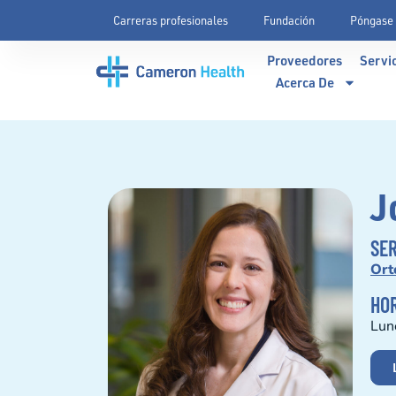
Carreras profesionales
Fundación
Póngase 
Proveedores
Servi
Acerca De
J
SER
Ort
HOR
Lun