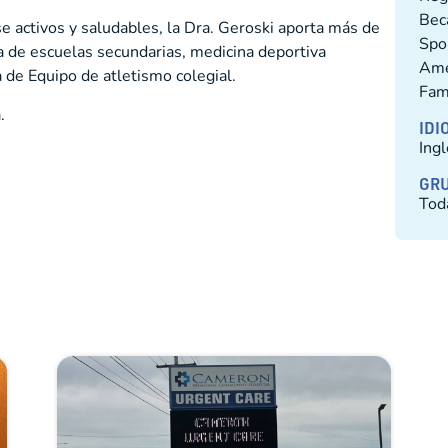
Bec
e activos y saludables, la Dra. Geroski aporta más de
Spor
a de escuelas secundarias, medicina deportiva
Ame
 de Equipo de atletismo colegial.
Fam
.
IDI
Ing
GRU
Tod