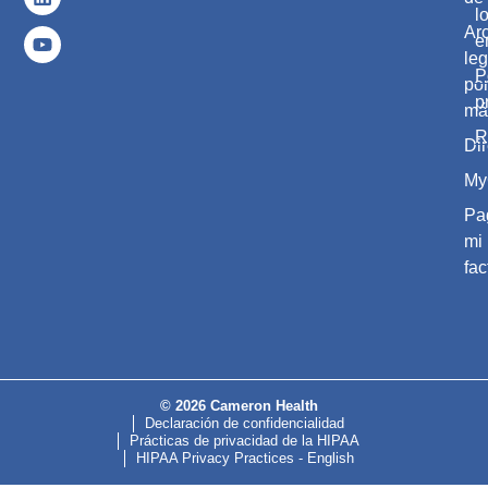
l
Ar
e
leg
P
po
p
má
R
Dir
My
Pa
mi
fac
© 2026 Cameron Health
Declaración de confidencialidad
Prácticas de privacidad de la HIPAA
HIPAA Privacy Practices - English