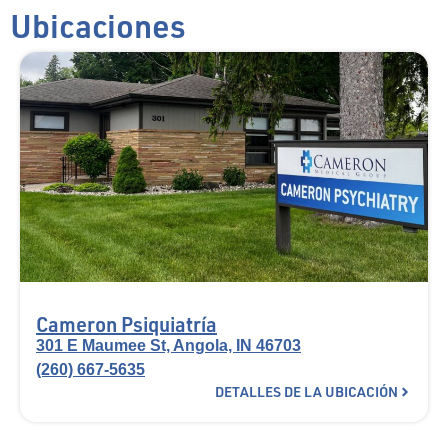
Ubicaciones
Cameron Psiquiatría
301 E Maumee St, Angola, IN 46703
(260) 667-5635
DETALLES DE LA UBICACIÓN