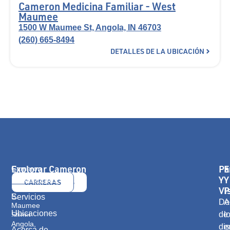
Cameron Medicina Familiar - West
Maumee
1500 W Maumee St, Angola, IN 46703
(260) 665-8494
DETALLES DE LA UBICACIÓN
Explorar Cameron
Pa
E
Cameron
Health
Y
Y
Proveedores
CONTÁCTANOS
CARRERAS
416
Vi
P
E.
Servicios
De
A
Maumee
Ubicaciones
de
l
Street
Angola,
dis
e
Acerca de