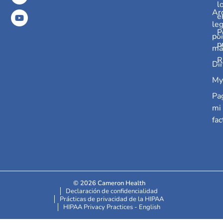
l
Ar
e
leg
P
po
p
má
R
Dir
My
Pa
mi
fac
© 2026 Cameron Health
Declaración de confidencialidad
Prácticas de privacidad de la HIPAA
HIPAA Privacy Practices - English