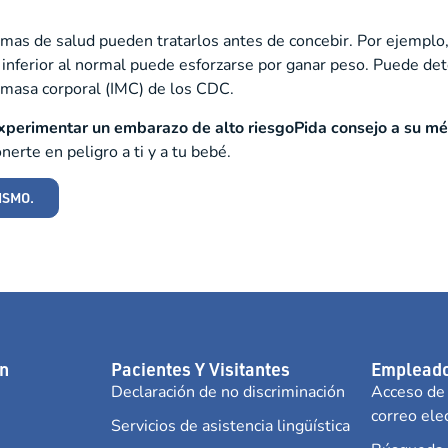
as de salud pueden tratarlos antes de concebir. Por ejemplo
 inferior al normal puede esforzarse por ganar peso. Puede det
e masa corporal (IMC) de los CDC.
experimentar un
embarazo de alto riesgo
Pida consejo a su mé
erte en peligro a ti y a tu bebé.
ISMO.
n
Pacientes Y Visitantes
Empleado
Declaración de no discriminación
Acceso de
correo ele
Servicios de asistencia lingüística