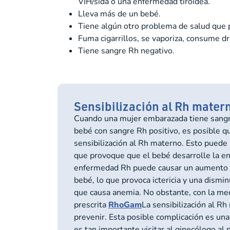
VIH/sida o una enfermedad tiroidea.
Lleva más de un bebé.
Tiene algún otro problema de salud que p
Fuma cigarrillos, se vaporiza, consume dr
Tiene sangre Rh negativo.
Sensibilización al Rh mater
Cuando una mujer embarazada tiene sangr
bebé con sangre Rh positivo, es posible q
sensibilización al Rh materno. Esto puede
que provoque que el bebé desarrolle la e
enfermedad Rh puede causar un aumento de
bebé, lo que provoca ictericia y una dismi
que causa anemia. No obstante, con la me
prescrita
RhoGam
La sensibilización al R
prevenir. Esta posible complicación es una
es tan importante visitar al ginecólogo al 