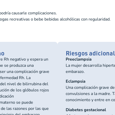
odría causarle complicaciones.
ogas recreativas o bebe bebidas alcohólicas con regularidad.
no
Riesgos adiciona
e Rh negativo y espera un
Preeclampsia
ue se produzca una
La mujer desarrolla hipert
 ser una complicación grave
embarazo.
nfermedad Rh. La
Eclampsia
l nivel de bilirrubina del
Una complicación grave de
nución de los glóbulos rojos
convulsiones a la madre. 
dicación
conocimiento y entre en c
h materno se puede
 de las razones por las que
Diabetes gestacional
principio del embarazo.