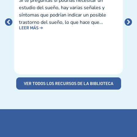
Si te preguntas si podrías necesitar un
El v
estudio del sueño, hay varias señales y
gene
síntomas que podrían indicar un posible
gru
trastorno del sueño, lo que hace que...
Gen
LEER MÁS →
no s
LEE
VER TODOS LOS RECURSOS DE LA BIBLIOTECA