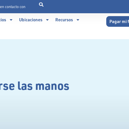
en contacto con
cios
Ubicaciones
Recursos
Pagar mi 
rse las manos