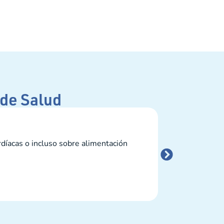
 de Salud
Cómo pre
díacas o incluso sobre alimentación
Conocer a un nu
puede hacer que 
LEER MÁS →