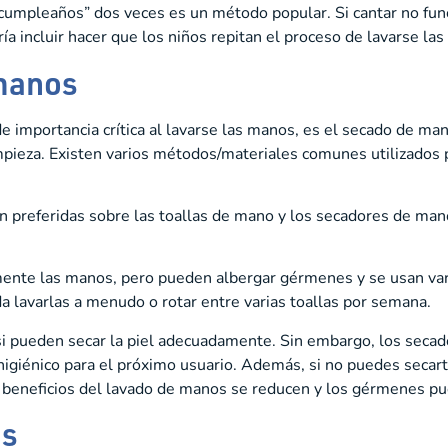
z cumpleaños” dos veces es un método popular. Si cantar no fun
dría incluir hacer que los niños repitan el proceso de lavarse l
manos
e importancia crítica al lavarse las manos, es el secado de m
mpieza. Existen varios métodos/materiales comunes utilizados 
n preferidas sobre las toallas de mano y los secadores de man
te las manos, pero pueden albergar gérmenes y se usan varias
a lavarlas a menudo o rotar entre varias toallas por semana.
 pueden secar la piel adecuadamente. Sin embargo, los secado
ihigiénico para el próximo usuario. Además, si no puedes seca
s beneficios del lavado de manos se reducen y los gérmenes pue
es