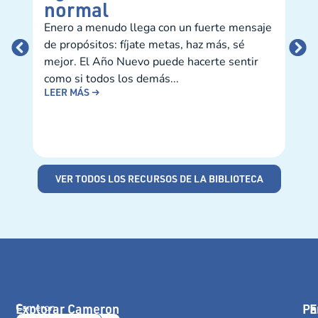
normal
es
Enero a menudo llega con un fuerte mensaje
Al c
de propósitos: fíjate metas, haz más, sé
estu
mejor. El Año Nuevo puede hacerte sentir
reen
LEE
como si todos los demás...
LEER MÁS →
VER TODOS LOS RECURSOS DE LA BIBLIOTECA
Explorar Cameron
Pa
E
Cameron